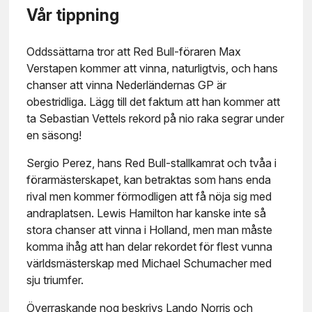
Vår tippning
Oddssättarna tror att Red Bull-föraren Max
Verstapen kommer att vinna, naturligtvis, och hans
chanser att vinna Nederländernas GP är
obestridliga. Lägg till det faktum att han kommer att
ta Sebastian Vettels rekord på nio raka segrar under
en säsong!
Sergio Perez, hans Red Bull-stallkamrat och tvåa i
förarmästerskapet, kan betraktas som hans enda
rival men kommer förmodligen att få nöja sig med
andraplatsen. Lewis Hamilton har kanske inte så
stora chanser att vinna i Holland, men man måste
komma ihåg att han delar rekordet för flest vunna
världsmästerskap med Michael Schumacher med
sju triumfer.
Överraskande nog beskrivs Lando Norris och