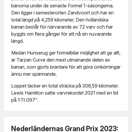
banorna under de senaste Formel 1-säsongerna.
Den ligger i semesterorten Zandvoort och har en
total längd på 4,259 kilometer. Den holländska
banan består för närvarande av 72 varv och har
byggts om flera gånger för att nå sin nuvarande
längd.
Medan Hunserug ger formelbilar möjlighet att ge allt,
är Tarzan Curve den mest utmanande delen av
banan, som gjorts brantare för att göra omkörningar
ännu mer spännande.
Loppet täcker en total sträcka på 306,59 kilometer.
Lewis Hamilton satte varvrekordet 2021 med en tid
på 1:11.097".
Nederländernas Grand Prix 2023: