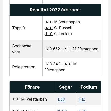
Resultat 2022 års race:
🇳🇱 M. Verstappen
Topp 3
🇬🇧 G. Russell
🇲🇨 C. Leclerc
Snabbaste
1:13.652 - 🇳🇱 M. Verstappen
varv
1:10.342 - 🇳🇱 M.
Pole position
Verstappen
Förare
Seger
Podium
🇳🇱 M. Verstappen
1.30
1.12