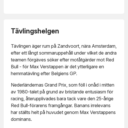
Tävlingshelgen
Tävlingen äger rum på Zandvoort, nära Amsterdam,
efter ett långt sommaruppehåll under vilket de andra
teamen förgäves söker efter motåtgärder mot Red
Bull - för Max Verstappen är det ytterligare en
hemmatävling efter Belgiens GP.
Nederländernas Grand Prix, som föll i onåd i mitten
av 1980-talet på grund av bristande entusiasm för
racing, återupplivades bara tack vare den 25-årige
Red Bull-förarens framgångar. Banans irrelevans
har ställts helt på huvudet genom Max Verstappens
dominans.