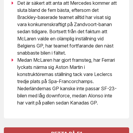
Det är säkert att anta att Mercedes kommer att
sluta bland de fem bästa, eftersom det
Brackley-baserade teamet alltid har visat sig
vara konkurrenskraftigt på Zandvoort-banan
sedan tidigare. Bortsett från det faktum att
McLaren valde en olämplig inställning vid
Belgiens GP, har teamet fortfarande den näst
snabbaste bilen i fältet.
Medan McLaren har gjort framsteg, har Ferrari
lyckats närma sig Aston Martin i
konstruktörernas ställning tack vare Leclercs
tredje plats på Spa-Francorchamps.
Nederländernas GP kanske inte passar SF-23-
bilen med låg downforce, medan Alonso inte
har varit på pallen sedan Kanadas GP.