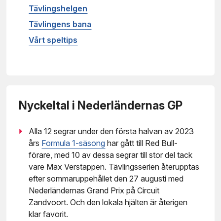
Tävlingshelgen
Tävlingens bana
Vårt speltips
Nyckeltal i Nederländernas GP
Alla 12 segrar under den första halvan av 2023
års
Formula 1-säsong
har gått till Red Bull-
förare, med 10 av dessa segrar till stor del tack
vare Max Verstappen. Tävlingsserien återupptas
efter sommaruppehållet den 27 augusti med
Nederländernas Grand Prix på Circuit
Zandvoort. Och den lokala hjälten är återigen
klar favorit.