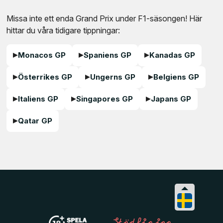
Missa inte ett enda Grand Prix under F1-säsongen! Här
hittar du våra tidigare tippningar:
Monacos GP
Spaniens GP
Kanadas GP
Österrikes GP
Ungerns GP
Belgiens GP
Italiens GP
Singapores GP
Japans GP
Qatar GP