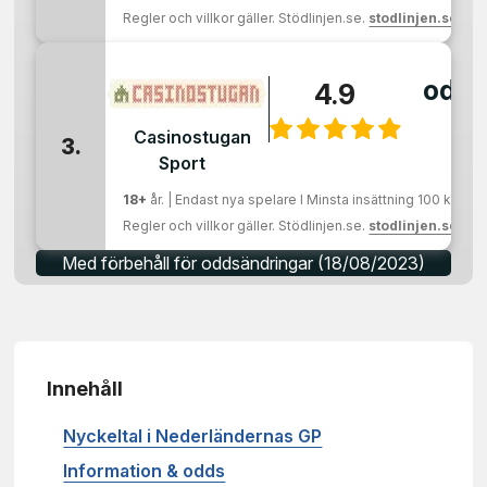
Regler och villkor gäller. Stödlinjen.se.
stodlinjen.se
odds
4.9
:
Casinostugan
3.
Sport
18+
år. | Endast nya spelare l Minsta insättning 100 kr. l Spe
Regler och villkor gäller. Stödlinjen.se.
stodlinjen.se
Med förbehåll för oddsändringar (18/08/2023)
Innehåll
Nyckeltal i Nederländernas GP
Information & odds