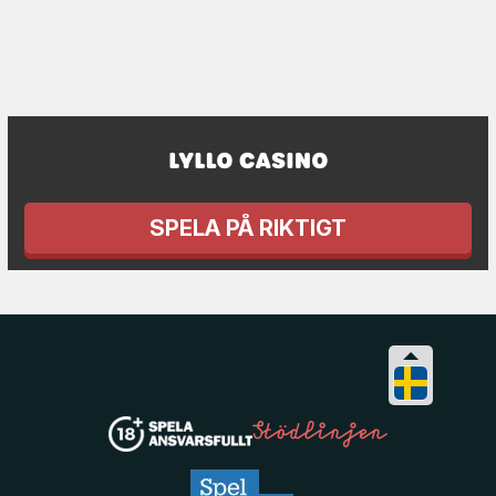
SPELA PÅ RIKTIGT