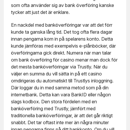
som ofta använder sig av bank överföring kanske
tycker att just det är enklare.
En nackdel med banköverföringar var att det förr
kunde ta ganska lång tid. Det tog ofta flera dagar
innan pengarna kom in på spelarens konto. Detta
kunde jämföras med exempelvis e-plånböcker, där
överföringarna gick direkt. Numera när man talar
om bank överföring för casino menar man dock för
det mesta banköverföringar via Trustly. När du
väljer en summa du vill sätta in på ett casino
omdirigeras du automatiskt till Trustlys inloggning.
Där loggar du in med samma metod som på din
internetbank. Detta kan vara BankID eller någon
slags kodbox. Den stora fördelen med en
banköverföring med Trustly, jämfört med
traditionella banköverföringar, är att det går riktigt
snabbt. Det tar oftast inte mer än några minuter
innan pengarna finns på ditt bankkonto. Om du vill