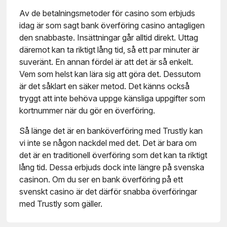
Av de betalningsmetoder för casino som erbjuds
idag är som sagt bank överföring casino antagligen
den snabbaste. Insättningar går alltid direkt. Uttag
däremot kan ta riktigt lång tid, så ett par minuter är
suveränt. En annan fördel är att det är så enkelt.
Vem som helst kan lära sig att göra det. Dessutom
är det såklart en säker metod. Det känns också
tryggt att inte behöva uppge känsliga uppgifter som
kortnummer när du gör en överföring.
Så länge det är en banköverföring med Trustly kan
vi inte se någon nackdel med det. Det är bara om
det är en traditionell överföring som det kan ta riktigt
lång tid. Dessa erbjuds dock inte längre på svenska
casinon. Om du ser en bank överföring på ett
svenskt casino är det därför snabba överföringar
med Trustly som gäller.