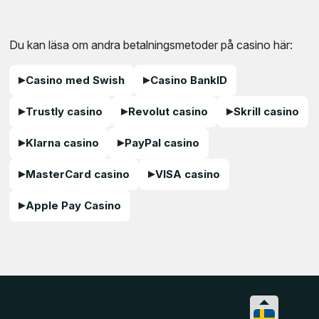
Du kan läsa om andra betalningsmetoder på casino här:
Casino med Swish
Casino BankID
Trustly casino
Revolut casino
Skrill casino
Klarna casino
PayPal casino
MasterCard casino
VISA casino
Apple Pay Casino